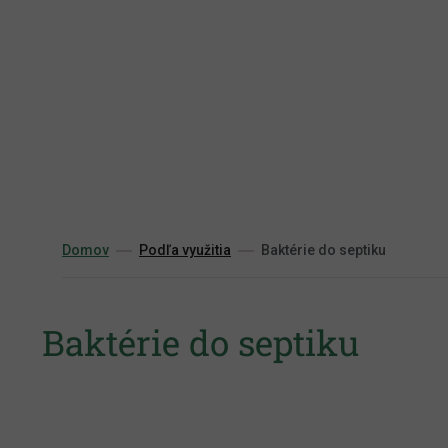
Prejsť
na
obsah
Domov
Podľa využitia
Baktérie do septiku