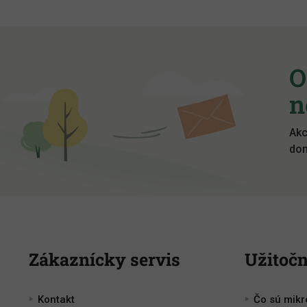
Z
á
p
O
ä
t
n
i
e
Akc
dom
Zákaznícky servis
Užitočn
Kontakt
Čo sú mik