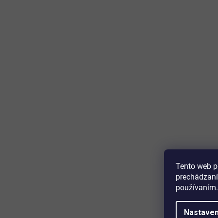
Tento web p
prechádzaní
používaním.
Nastaven