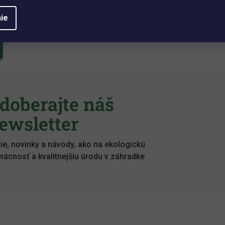
ie
íspevok k tejto položke.
doberajte náš
ewsletter
ie, novinky a návody, ako na ekologickú
ácnosť a kvalitnejšiu úrodu v záhradke