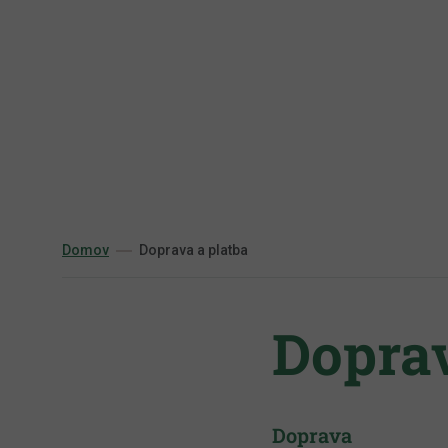
Prejsť
na
obsah
Domov
Doprava a platba
Doprav
Doprava