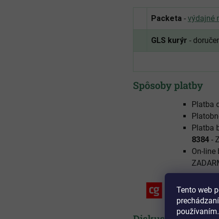
Packeta
-
výdajné 
GLS kurýr
- doruče
Spôsoby platby
Platba d
Platobn
Platba 
8384
-
On-line
ZADAR
Tento web p
prechádzaní
používaním.
Diskusia (0)