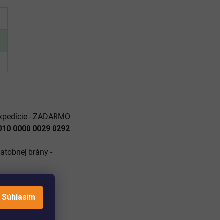
 expedície - ZADARMO
010 0000 0029 0292
atobnej brány -
Súhlasím