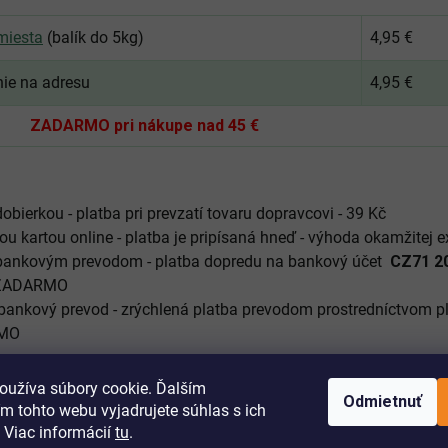
miesta
(balík do 5kg)
4,95 €
nie na adresu
4,95 €
ZADARMO pri nákupe nad 45 €
obierkou - platba pri prevzatí tovaru dopravcovi - 39 Kč
ou kartou online - platba je pripísaná hneď - výhoda okamžitej
bankovým prevodom - platba dopredu na bankový účet
CZ71 2
 ZADARMO
 bankový prevod - zrýchlená platba prevodom prostredníctvom pl
MO
oužíva súbory cookie. Ďalším
Odmietnuť
m tohto webu vyjadrujete súhlas s ich
 Viac informácií
tu
.