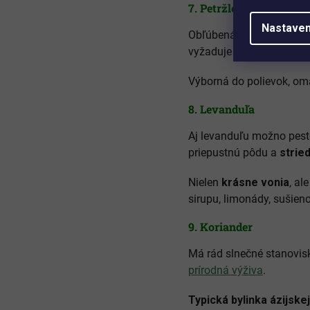
7.
Petržlen
Nastaven
Obľúbená klasika v slov
vyžaduje trochu trpezli
Výborná do polievok, omá
8.
Levanduľa
Aj levanduľu možno pes
priepustnú pôdu a
strie
Nielen
krásne vonia
, al
sirupu, limonády, sušien
9.
Koriander
Má rád slnečné stanovis
prírodná výživa
.
Typická bylinka ázijske