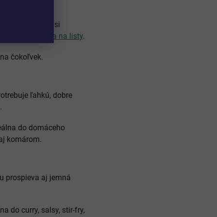
á rastlina, ktorá si
Pomôže jej
výživa na listy
.
 na čokoľvek.
Potrebuje ľahkú, dobre
.
deálna do domáceho
 aj komárom.
 prospieva aj jemná
do curry, salsy, stir-fry,