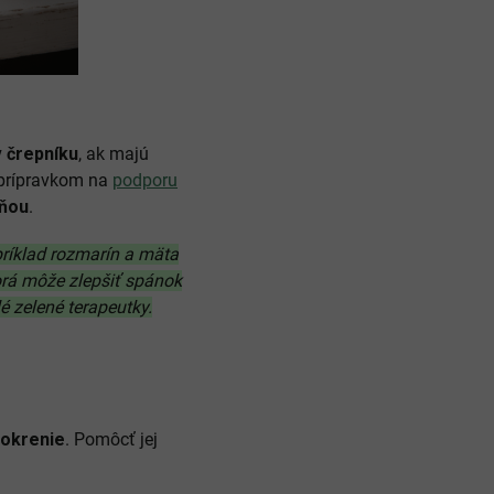
v črepníku
, ak majú
prípravkom na
podporu
ôňou
.
apríklad rozmarín a mäta
orá môže zlepšiť spánok
é zelené terapeutky.
okrenie
. Pomôcť jej