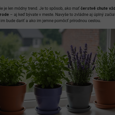
e je len módny trend. Je to spôsob, ako mať
čerstvé chute vžd
rírode
– aj keď bývate v meste. Navyše to zvládne aj úplný začiat
a im bude dariť a ako im jemne pomôcť prírodnou cestou.