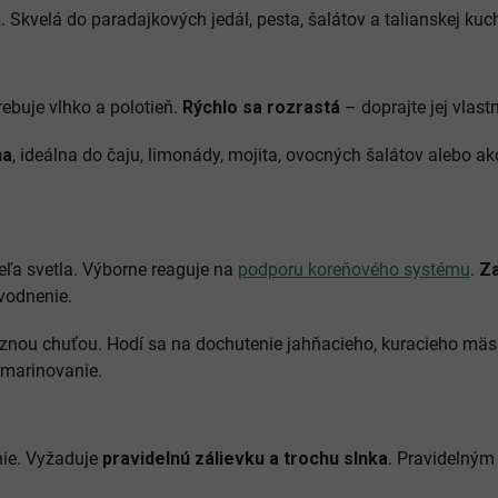
á
. Skvelá do paradajkových jedál, pesta, šalátov a talianskej ku
ebuje vlhko a polotieň.
Rýchlo sa rozrastá
– doprajte jej vlast
na
, ideálna do čaju, limonády, mojita, ovocných šalátov alebo ak
eľa svetla. Výborne reaguje na
podporu koreňového systému
.
Za
vodnenie.
raznou chuťou. Hodí sa na dochutenie jahňacieho, kuracieho m
 marinovanie.
ie. Vyžaduje
pravidelnú zálievku a trochu slnka
. Pravidelným