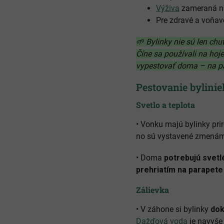
Výživa
zameraná na 
Pre zdravé a voňav
🌱 Bylinky nie sú len chu
Číne sa používali na hoje
vypestovať doma – na pa
Pestovanie bylinie
Svetlo a teplota
• Vonku majú bylinky pr
no sú vystavené zmenám
• Doma
potrebujú svetl
prehriatím na parapete
Zálievka
• V záhone si bylinky
dok
Dažďová voda
je navyše 