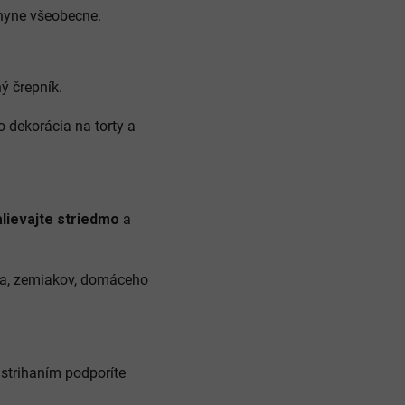
chyne všeobecne.
ný črepník.
o dekorácia na torty a
lievajte striedmo
a
äsa, zemiakov, domáceho
 strihaním podporíte