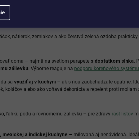
ie
enskej kuchyni –
hladkolistá aj kučeravá forma
. Je to dvojročn
vosti. Odvďačí sa silnou chuťou a vysokým obsahom vitamínov. 
čok, nátierok, zemiakov a ako čerstvá zelená ozdoba prakticky
tovať doma – najmä na svetlom parapete
s dostatkom slnka
. 
dmu zálievku
. Výborne reaguje na
podporu koreňového systému
e dá sa
využiť aj v kuchyni
– ak s ňou zaobchádzate opatrne. I
ok, koláčov alebo ako voňavá dekorácia a repelent proti moliam
ko, ľahkú pôdu a rovnomernú zálievku – pre zdravý
rast listov
mu
j, mexickej a indickej kuchyne
– milovaná aj nenávidená. Ideálna 