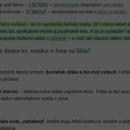
rast listov –
LISTEKO
–
biostimulant
zlepšujúci
rast rastlín
é kvitnutie –
STIMULO
– biostimulant na viac
kvetov a plodov
tné a voňavé – sú to najstaršie liečivky sveta. Už v starovekom
nie rán, upokojenie mysle aj posilnenie tela. A čo je najlepšie? 
rapete, balkóne alebo v
záhrade
– a mať tak vlastnú zelenú lek
k doma vs. vonku: v čom sa líšia?
irodzený denný rytmus,
dostatok slnka a čerstvý vzduch
. Ľahš
 počasia.
é miesto
– ideálne južné alebo západné okno. Treba si dať poz
alebo nedostatkom svetla v zime.
ážu vodu „natiahnuť
“, keďže majú hlbší koreňový systém a pôd
ideálna.