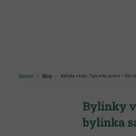
Prejsť
na
obsah
Domov
Blog
Bylinky v byte: Tipy, triky aj kvíz – Kt
Bylinky v 
bylinka s