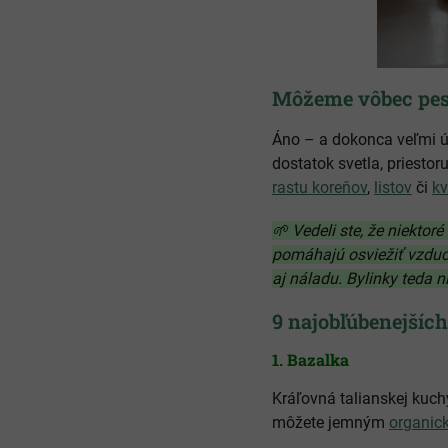
Môžeme vôbec pes
Áno – a dokonca veľmi 
dostatok svetla, priesto
rastu koreňov
,
listov
či
kv
🌱 Vedeli ste, že niektor
pomáhajú osviežiť vzduch
aj náladu. Bylinky teda n
9 najobľúbenejších
1.
Bazalka
Kráľovná talianskej kuch
môžete jemným
organick