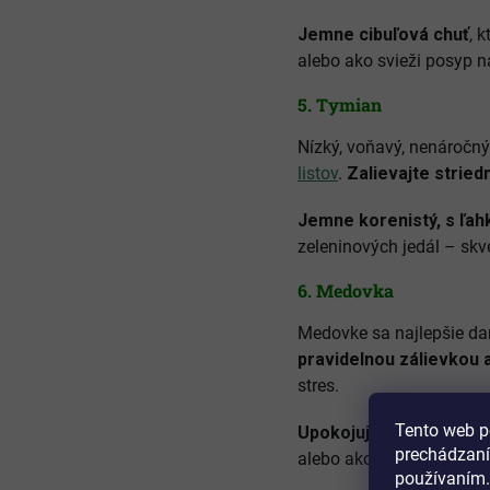
Jemne cibuľová chuť
, 
alebo ako svieži posyp n
5.
Tymian
Nízký, voňavý, nenáročný
listov
.
Zalievajte stried
Jemne korenistý, s ľa
zeleninových jedál – sk
6.
Medovka
Medovke sa najlepšie dar
pravidelnou zálievkou 
stres.
Tento web p
Upokojujúca bylinka s
prechádzaní
alebo ako prísada do dom
používaním.