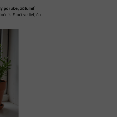
y poruke, zútulniť
očník. Stačí vedieť, čo