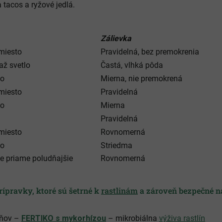
 tacos a ryžové jedlá.
Zálievka
miesto
Pravidelná, bez premokrenia
až svetlo
Častá, vlhká pôda
ko
Mierna, nie premokrená
miesto
Pravidelná
ko
Mierna
Pravidelná
miesto
Rovnomerná
ko
Striedma
ie priame poludňajšie
Rovnomerná
ípravky, ktoré sú šetrné k
rastlinám
a zároveň bezpečné 
eňov –
FERTIKO s mykorhízou
– mikrobiálna
výživa rastlín