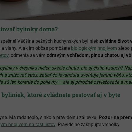
tovať bylinky doma?
úspešne! Väčšina bežných kuchynských byliniek
zvládne život 
ru a vlahy. A ak im občas pomôžete
biologickým hnojivom
alebo 
etov
, odmenia sa vám
zdravým vzhľadom, plnou chuťou aj v
é bylinky v črepníku nielen skvele chutia, ale aj čistia vzduch? N
 a znižovať stres, zatiaľ čo levanduľa uvoľňuje jemnú vôňu, kt
ie sú len korenie do polievky – ale aj prírodné osviežovače a mal
 byliniek, ktoré zvládnete pestovať aj v byte
yne. Má rada teplo, slnko a pravidelnú zálievku.
Pozor na prem
ým hnojivom na rast listov
. Pravidelne zaštipujte vrcholky.