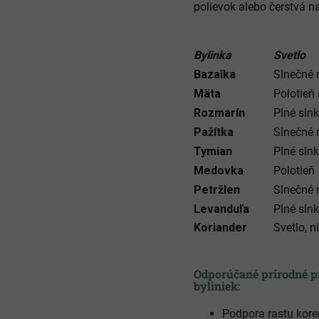
polievok alebo čerstvá na
Bylinka
Svetlo
Bazalka
Slnečné 
Mäta
Polotieň 
Rozmarín
Plné sln
Pažítka
Slnečné 
Tymian
Plné sln
Medovka
Polotieň
Petržlen
Slnečné 
Levanduľa
Plné sln
Koriander
Svetlo, n
Odporúčané prírodné pr
byliniek:
Podpora rastu kor