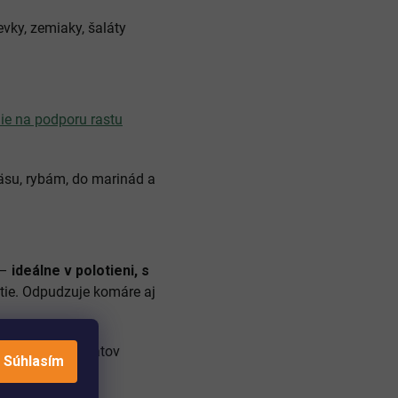
evky, zemiaky, šaláty
ie na podporu rastu
su, rybám, do marinád a
 –
ideálne v polotieni, s
utie. Odpudzuje komáre aj
d, ovocných šalátov
Súhlasím