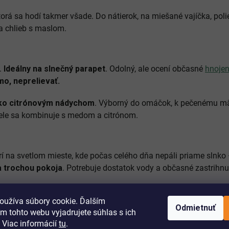
ktorá sa hodí takmer všade. Do nátierok, na miešané vajíčka, poli
a chlieb s maslom.
.
Ideálny na slnečný parapet
. Odolný, ale ocení občasné
hnojen
mo, neprelievať.
hko citrónovým nádychom
. Výborný do omáčok, k pečenému mä
vele sa kombinuje s medom a citrónom.
í na svetlom mieste, kde počas celého dňa nepáli priame slnko
a trochou pokoja
. Potrebuje dostatok vody a občasné zastrihn
oužíva súbory cookie. Ďalším
 citrónovým nádychom
. Vhodná do čajov na upokojenie, limoná
Odmietnuť
m tohto webu vyjadrujete súhlas s ich
ácich sirupov a zmrzliny.
 Viac informácií
tu
.