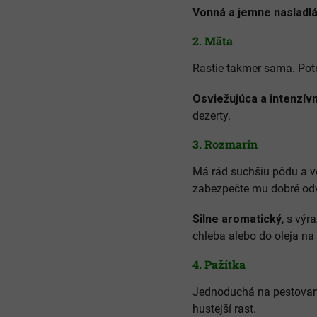
Vonná a jemne nasladl
2.
Mäta
Rastie takmer sama. Potr
Osviežujúca a intenzív
dezerty.
3.
Rozmarín
Má rád suchšiu pôdu a v
zabezpečte mu dobré od
Silne aromatický
, s vý
chleba alebo do oleja na
4.
Pažítka
Jednoduchá na pestovan
hustejší rast.