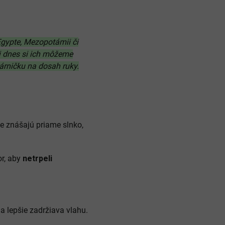
 Egypte, Mezopotámii či
Aj dnes si ich môžeme
árničku na dosah ruky.
ie znášajú priame slnko,
or, aby
netrpeli
a lepšie zadržiava vlahu.