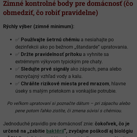
Zimné kontrolné body pre domácnosť (čo
obmedziť, čo robiť pravidelne)
Rýchly výber (zimné minimum):
✅
Používajte šetrnú chémiu
a nesiahajte po
dezinfekcii ako po bežnom „štandarde“ upratovania.
✅
Držte pravidelnosť prítoku
a vyhnite sa
extrémnym výkyvom typickým pre chaty.
✅
Sledujte prvé signály
ako zápach, pena alebo
nezvyčajný vzhľad vody a kalu.
✅
Chráňte rizikové miesta pred mrazom
, hlavne
úseky s malým prietokom a vonkajšie potrubie.
Po veľkom upratovaní si poznačte dátum – pri zápachu alebo
pene potom ľahko zistíte, či zmena súvisí s chémiou.
Jednoduché pravidlo pre domácnosť znie:
čokoľvek, čo je
určené na „zabitie
baktérií
“, zvyčajne poškodí aj biológiu