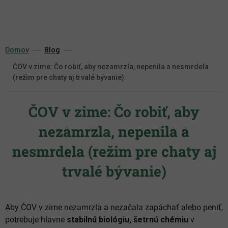
Prejsť
na
obsah
Domov
Blog
ČOV v zime: Čo robiť, aby nezamrzla, nepenila a nesmrdela
(režim pre chaty aj trvalé bývanie)
ČOV v zime: Čo robiť, aby
nezamrzla, nepenila a
nesmrdela (režim pre chaty aj
trvalé bývanie)
Aby ČOV v zime nezamrzla a nezačala zapáchať alebo peniť,
potrebuje hlavne
stabilnú biológiu, šetrnú chémiu
v