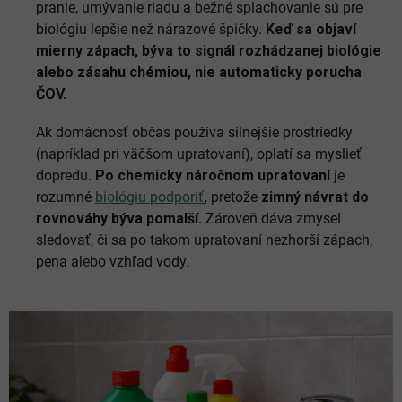
pranie, umývanie riadu a bežné splachovanie sú pre
biológiu lepšie než nárazové špičky.
Keď sa objaví
mierny zápach, býva to signál rozhádzanej biológie
alebo zásahu chémiou, nie automaticky porucha
ČOV.
Ak domácnosť občas používa silnejšie prostriedky
(napríklad pri väčšom upratovaní), oplatí sa myslieť
dopredu.
Po chemicky náročnom upratovaní
je
rozumné
biológiu
podporiť
,
pretože
zimný návrat do
rovnováhy býva pomalší.
Zároveň dáva zmysel
sledovať, či sa po takom upratovaní nezhorší zápach,
pena alebo vzhľad vody.