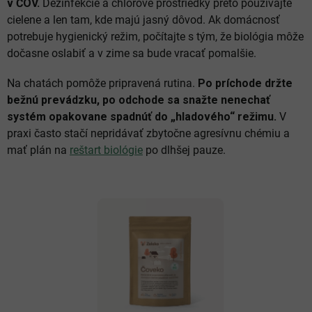
v ČOV.
Dezinfekcie a chlórové prostriedky preto používajte
cielene a len tam, kde majú jasný dôvod. Ak domácnosť
potrebuje hygienický režim, počítajte s tým, že biológia môže
dočasne oslabiť a v zime sa bude vracať pomalšie.
Na chatách pomôže pripravená rutina.
Po príchode držte
bežnú prevádzku, po odchode sa snažte nenechať
systém opakovane spadnúť do „hladového“ režimu.
V
praxi často stačí nepridávať zbytočne agresívnu chémiu a
mať plán na
reštart biológie
po dlhšej pauze.