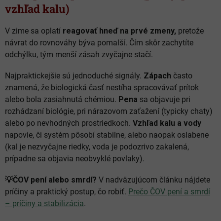
vzhľad kalu)
V zime sa oplatí
reagovať hneď na prvé zmeny,
pretože
návrat do rovnováhy býva pomalší. Čím skôr zachytíte
odchýlku, tým menší zásah zvyčajne stačí.
Najpraktickejšie sú jednoduché signály.
Zápach
často
znamená, že biologická časť nestíha spracovávať prítok
alebo bola zasiahnutá chémiou.
Pena
sa objavuje pri
rozhádzaní biológie, pri nárazovom zaťažení (typicky chaty)
alebo po nevhodných prostriedkoch.
Vzhľad kalu a vody
napovie, či systém pôsobí stabilne, alebo naopak oslabene
(kal je nezvyčajne riedky, voda je podozrivo zakalená,
prípadne sa objavia neobvyklé povlaky).
💡ČOV pení alebo smrdí?
V nadväzujúcom článku nájdete
príčiny a praktický postup, čo robiť.
Prečo ČOV pení a smrdí
– príčiny a stabilizácia
.