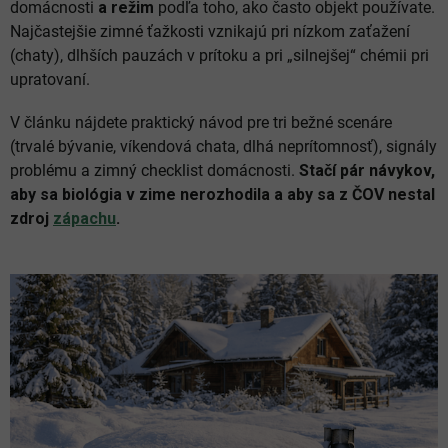
domácnosti
a režim
podľa toho, ako často objekt používate.
Najčastejšie zimné ťažkosti vznikajú pri nízkom zaťažení
(chaty), dlhších pauzách v prítoku a pri „silnejšej“ chémii pri
upratovaní.
V článku nájdete praktický návod pre tri bežné scenáre
(trvalé bývanie, víkendová chata, dlhá neprítomnosť), signály
problému a zimný checklist domácnosti.
Stačí pár návykov,
aby sa biológia v zime nerozhodila a aby sa z ČOV nestal
zdroj
zápachu
.