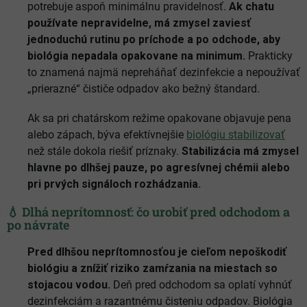
potrebuje aspoň minimálnu pravidelnosť.
Ak chatu
používate nepravidelne, má zmysel zaviesť
jednoduchú rutinu po príchode a po odchode, aby
biológia nepadala opakovane na minimum.
Prakticky
to znamená najmä nepreháňať dezinfekcie a nepoužívať
„prierazné“ čističe odpadov ako bežný štandard.
Ak sa pri chatárskom režime opakovane objavuje pena
alebo zápach, býva efektívnejšie
biológiu stabilizovať
než stále dokola riešiť príznaky.
Stabilizácia má zmysel
hlavne po dlhšej pauze, po agresívnej chémii alebo
pri prvých signáloch rozhádzania.
💧 Dlhá neprítomnosť: čo urobiť pred odchodom a
po návrate
Pred dlhšou neprítomnosťou je cieľom nepoškodiť
biológiu a znížiť riziko zamŕzania na miestach so
stojacou vodou.
Deň pred odchodom sa oplatí vyhnúť
dezinfekciám a razantnému čisteniu odpadov. Biológia