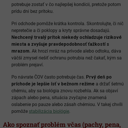
potrebuje zostať v čo najlepšej kondícii, pretože potom
prídu dni bez prítoku.
Pri odchode pomôže krátka kontrola. Skontrolujte, či nič
nepretečie a či poklopy a kryty správne dosadajú.
Nechcený trvalý prítok niekedy ochladzuje rizikové
miesta a zvyšuje pravdepodobnosť ťažkostí s
mrazom.
Ak hrozí mráz na prívode alebo odtoku, dáva
väčší zmysel riešiť ochranu potrubia než čakať, kým sa
problém prejaví.
Po návrate ČOV často potrebuje čas.
Prvý deň po
príchode je lepšie ísť v bežnom režime
a držať šetrnú
chémiu, aby sa biológia znovu rozbehla. Ak sa objaví
zápach alebo pena, situácia zvyčajne znamená
oslabenie po pauze alebo zásah chémiou. V takej chvíli
pomôže
stabilizácia biológie
.
Ako spoznať problém včas (pachy, pena,