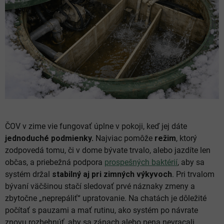
ČOV v zime vie fungovať úplne v pokoji, keď jej dáte
jednoduché podmienky.
Najviac pomôže
režim
, ktorý
zodpovedá tomu, či v dome bývate trvalo, alebo jazdíte len
občas, a priebežná podpora
prospešných baktérií
, aby sa
systém držal
stabilný aj pri zimných výkyvoch
. Pri trvalom
bývaní väčšinou stačí sledovať prvé náznaky zmeny a
zbytočne „neprepáliť“ upratovanie. Na chatách je dôležité
počítať s pauzami a mať rutinu, ako systém po návrate
znovu rozbehnúť, aby sa zápach alebo pena nevracali.