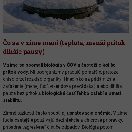
Čo sa v zime mení (teplota, menší prítok,
dlhšie pauzy)
V zime sa spomalí biológia v ČOV a častejšie kolíše
prítok vody.
Mikroorganizmy pracujú pomalšie, pretože
chlad brzdí rozklad organiky. Hneď ako sa pridá nižšie
zaťaženie (menej ľudí, víkendová prevádzka) alebo dlhšia
pauza bez prítoku,
biologická časť ľahko oslabí a stratí
stabilitu.
Zimné ťažkosti často spustí aj
upratovacia chémia.
V zime
ľudia častejšie používajú dezinfekcie a chlórové prípravky,
prípadne „agresívne“ čističe odpadov. Biológia potom