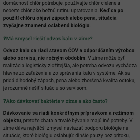
domácnosť chlór potrebuje, používajte chlór cielene a
neberte chlór ako bežnú rutinu upratovania.
Keď sa po
použití chlóru objaví zápach alebo pena, situácia
zvyčajne znamená oslabenú biológiu.
❓Má zmysel riešiť odvoz kalu v zime?
Odvoz kalu sa riadi stavom ČOV a odporúčaním výrobcu
alebo servisu, nie ročným obdobím.
V zime môže byť
realizácia logisticky zložitejšia, ale potreba odvozu vychádza
hlavne zo zaťaženia a zo správania kalu v systéme. Ak sa
pridá dlhodobý zápach, pena alebo zhoršená kvalita odtoku,
je rozumné riešiť situáciu so servisom.
❓Ako dávkovať baktérie v zime a ako často?
Dávkovanie sa riadi konkrétnym prípravkom a režimom
objektu
, pretože chata a trvalé bývanie majú iné potreby. V
zime dáva najväčší zmysel naviazať podporu biológie na
situácie, ktoré biológiu oslabujú: dlhšie pauzy bez prítoku,