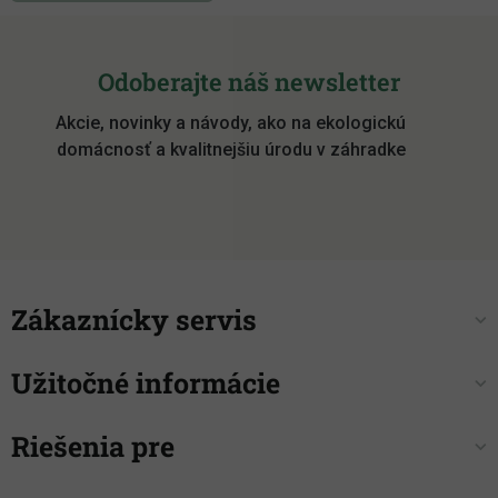
Z
á
Odoberajte náš newsletter
p
Akcie, novinky a návody, ako na ekologickú
ä
domácnosť a kvalitnejšiu úrodu v záhradke
t
i
e
Zákaznícky servis
Užitočné informácie
Riešenia pre