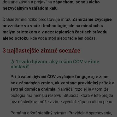
dostane zásah a prejaví sa
zápachom, penou alebo
nezvyčajným vzhľadom kalu.
Ďalšie zimné riziko predstavuje mráz
. Zamŕzanie zvyčajne
nevznikne vo vnútri technológie, ale na miestach s
malým prietokom a v nezateplených častiach prívodu
alebo odtoku
, kde voda stojí alebo tečie len občas.
3 najčastejšie zimné scenáre
💧 Trvalo bývam: aký režim ČOV v zime
nastaviť
Pri trvalom bývaní ČOV zvyčajne funguje aj v zime
bez zásadných zmien, ak zostane pravidelný prítok a
šetrná domáca chémia.
Najväčší rozdiel je v tom, že
biológia má menšiu rezervu. Situácia, ktorá v lete prejde
bez následkov, môže v zime vyvolať zápach alebo penu.
Pomáha držať stabilný rytmus. Pravidelné sprchovanie,