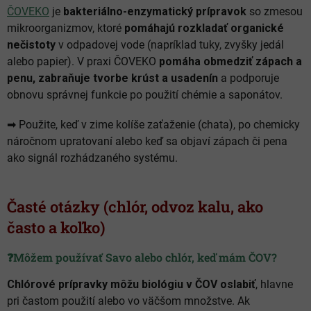
ČOVEKO
je
bakteriálno-enzymatický prípravok
so zmesou
mikroorganizmov, ktoré
pomáhajú rozkladať organické
nečistoty
v odpadovej vode (napríklad tuky, zvyšky jedál
alebo papier). V praxi ČOVEKO
pomáha obmedziť zápach a
penu, zabraňuje tvorbe krúst a usadenín
a podporuje
obnovu správnej funkcie po použití chémie a saponátov.
➡︎ Použite, keď v zime kolíše zaťaženie (chata), po chemicky
náročnom upratovaní alebo keď sa objaví zápach či pena
ako signál rozhádzaného systému.
Časté otázky (chlór, odvoz kalu, ako
často a koľko)
❓Môžem používať Savo alebo chlór, keď mám ČOV?
Chlórové prípravky môžu biológiu v ČOV oslabiť
, hlavne
pri častom použití alebo vo väčšom množstve. Ak