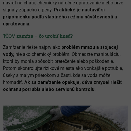
návrat na chatu, chemicky náročné upratovanie alebo prvé
signály zápachu a peny.
Praktické je nastaviť si
pripomienku podľa vlastného režimu návštevnosti a
upratovania.
❓ČOV zamŕza – čo urobiť hneď?
Zamŕzanie riešte najprv ako
problém mrazu a stojacej
vody,
nie ako chemický problém. Obmedzte manipuláciu,
ktorá by mohla spôsobiť pretečenie alebo poškodenie.
Potom skontrolujte rizikové miesta ako vonkajšie potrubie,
úseky s malým prietokom a časti, kde sa voda môže
hromadiť.
Ak sa zamŕzanie opakuje, dáva zmysel riešiť
ochranu potrubia alebo servisnú kontrolu.