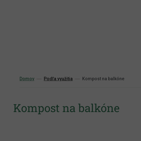
Prejsť
na
obsah
Domov
Podľa využitia
Kompost na balkóne