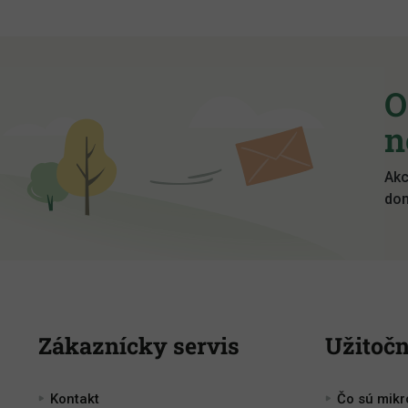
Z
á
p
O
ä
t
n
i
e
Akc
dom
Zákaznícky servis
Užitočn
Kontakt
Čo sú mik