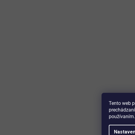
Tento web p
prechádzaní
používaním.
Nastaven