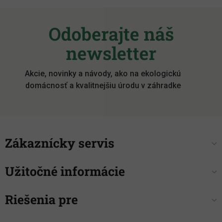
Z
á
Odoberajte náš
p
ä
newsletter
t
i
Akcie, novinky a návody, ako na ekologickú
e
domácnosť a kvalitnejšiu úrodu v záhradke
Zákaznícky servis
Užitočné informácie
Riešenia pre