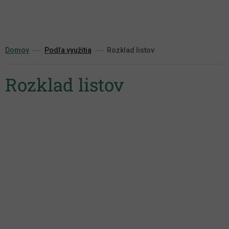
Prejsť
na
obsah
Domov
Podľa využitia
Rozklad listov