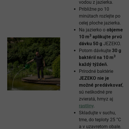
vodou z jazierka.
Približne po 10
minútach rozlejte po
celej ploche jazierka.
Na jazierko o
objeme
3
10 m
aplikujte prvú
dávku 50 g
JEZEKO.
Potom dávkujte
30 g
3
baktérií na 10 m
každý týždeň.
Prírodné baktérie
JEZEKO nie je
možné predávkovať
,
sú neškodné pre
zvieratá, hmyz aj
rastliny
.
Skladujte v suchu,
tme, do teploty 25 °C
a v uzavretom obale.