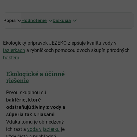
Bezpečný nielen pre ľudí, ale aj zvieratá, vtáky a včely
Vo vode sa dá bez problémov kúpať
Popis
Voda sa dá použiť na zalievanie rastlín
Hodnotenie
Diskusia
Ekologický prípravok JEZEKO zlepšuje kvalitu vody v
jazierkach
a rybníčkoch pomocou dvoch skupín prírodných
baktérií
.
Ekologické a účinné
riešenie
Prvou skupinou sú
baktérie, ktoré
odstraňujú živiny z vody a
súperia tak s riasami
.
Vďaka tomu je obmedzený
ich rast a
voda v jazierku
je
vždy čistá a priehľadná.