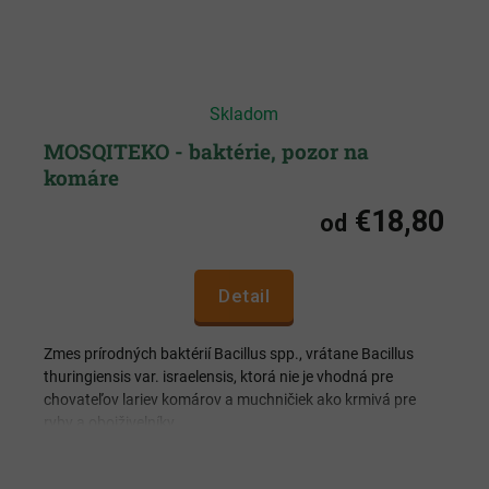
Skladom
MOSQITEKO - baktérie, pozor na
komáre
€18,80
od
Detail
Zmes prírodných baktérií Bacillus spp., vrátane Bacillus
thuringiensis var. israelensis, ktorá nie je vhodná pre
chovateľov lariev komárov a muchničiek ako krmivá pre
ryby a obojživelníky.
Čisto prírodné riešenie
Ekologický prípravok proti komárom