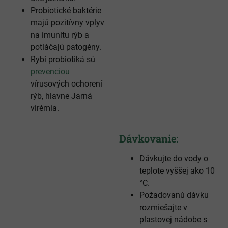
Probiotické baktérie
majú pozitívny vplyv
na imunitu rýb a
potláčajú patogény.
Rybí probiotiká sú
prevenciou
vírusových ochorení
rýb, hlavne Jarná
virémia.
Dávkovanie:
Dávkujte do vody o
teplote vyššej ako 10
°C.
Požadovanú dávku
rozmiešajte v
plastovej nádobe s