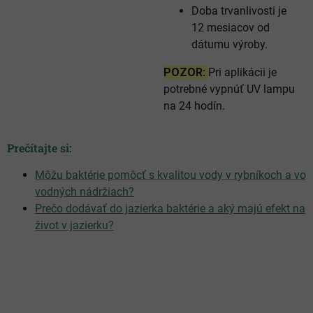
Doba trvanlivosti je
12 mesiacov od
dátumu výroby.
POZOR:
Pri aplikácii je
potrebné vypnúť UV lampu
na 24 hodín.
Prečítajte si:
Môžu baktérie pomôcť s kvalitou vody v rybníkoch a vo
vodných nádržiach?
Prečo dodávať do jazierka baktérie a aký majú efekt na
život v jazierku?