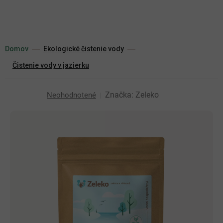
Prejsť
na
obsah
Domov
Ekologické čistenie vody
Čistenie vody v jazierku
Priemerné
Značka:
Zeleko
Neohodnotené
hodnotenie
produktu
je
0,0
z
5
hviezdičiek.