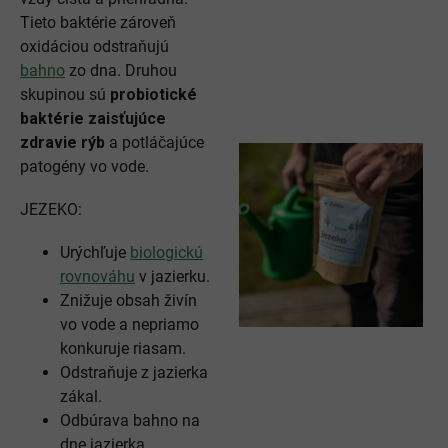
Tieto baktérie zároveň
oxidáciou odstraňujú
bahno
zo dna. Druhou
skupinou sú
probiotické
baktérie zaisťujúce
zdravie rýb
a potláčajúce
patogény vo vode.
JEZEKO:
Urýchľuje
biologickú
rovnováhu
v jazierku.
Znižuje obsah živín
vo vode a nepriamo
konkuruje riasam.
Odstraňuje z jazierka
zákal.
Odbúrava bahno na
dne jazierka.