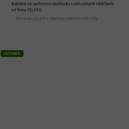
Baktérie na zachytenú dažďovku v záhradných nádržiach
od firmy ZELEKO.
Eliminuje zápach a zlepšuje priehľadnosť vody
Pomáha rozkladať listy, kvety, peľ a nečistoty spláchnuté
zo striech
Zabraňuje hnilobe vody
Redukuje tvorbu usadenín a zanášanie nádrží
Obsiahnuté mikroorganizmy pozitívne pôsobia na
NOVINKA
rastliny
Ošetrená zálievka zlepšuje pôdne prostredie a vitalitu
rastlín
Ekologický výrobok bezpečný pre ľudí, zvieratá, vtáky a
hmyz