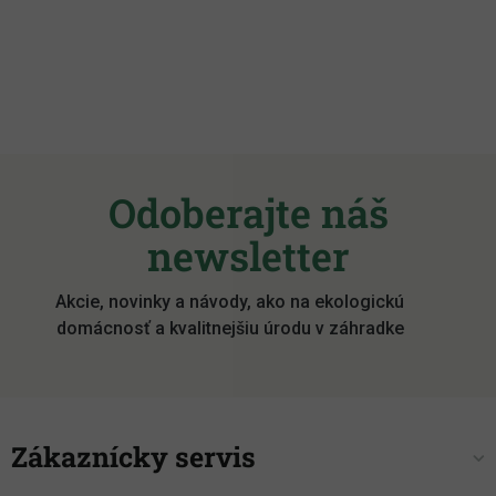
Pridať hodnotenie
Z
á
Odoberajte náš
p
ä
newsletter
t
i
Akcie, novinky a návody, ako na ekologickú
e
domácnosť a kvalitnejšiu úrodu v záhradke
Zákaznícky servis