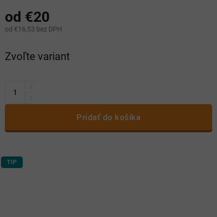
od
€20
od
€16,53
bez DPH
Jednotková
Zvoľte variant
cena:
Pridať do košíka
TIP