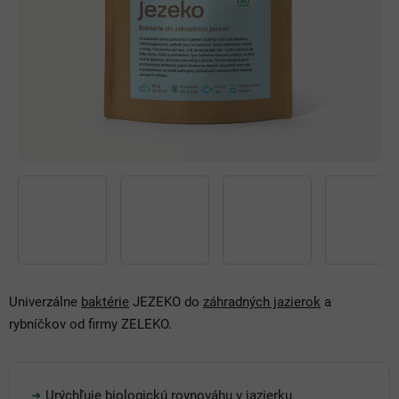
Univerzálne
baktérie
JEZEKO do
záhradných jazierok
a
rybníčkov od firmy ZELEKO.
Urýchľuje
biologickú rovnováhu
v
jazierku