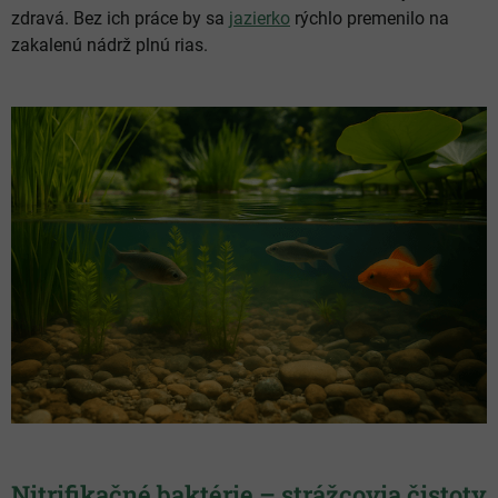
zdravá. Bez ich práce by sa
jazierko
rýchlo premenilo na
zakalenú nádrž plnú rias.
Nitrifikačné baktérie
– strážcovia čistoty