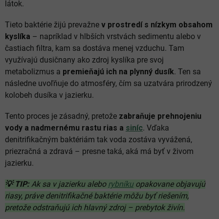
látok.
Tieto baktérie žijú prevažne
v prostredí s nízkym obsahom
kyslíka
– napríklad v hlbších vrstvách sedimentu alebo v
častiach filtra, kam sa dostáva menej vzduchu. Tam
využívajú dusičnany ako zdroj kyslíka pre svoj
metabolizmus a
premieňajú ich na plynný dusík
. Ten sa
následne uvoľňuje do atmosféry, čím sa uzatvára prirodzený
kolobeh dusíka v jazierku.
Tento proces je zásadný, pretože
zabraňuje prehnojeniu
vody a nadmernému rastu rias a
siníc
. Vďaka
denitrifikačným baktériám tak voda zostáva vyvážená,
priezračná a zdravá – presne taká, aká má byť v živom
jazierku.
💡 TIP:
Ak sa v jazierku alebo
rybníku
opakovane objavujú
riasy, práve denitrifikačné baktérie môžu byť riešením,
pretože odstraňujú ich hlavný zdroj – prebytok živín.