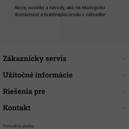
p
Akcie, novinky a návody, ako na ekologickú
ä
domácnosť a kvalitnejšiu úrodu v záhradke
t
i
e
Zákaznícky servis
Užitočné informácie
Riešenia pre
Kontakt
Pohodlná platba