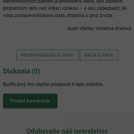
denitrifikačných baktérií je prirodzená cesta, ako zabrániť
problémom skôr, než vôbec vzniknú – a ako zabezpečiť, že
voda zostane krištáľovo čistá, stabilná a plná života.
Autor článku: Katerina Kralova
PREDCHÁDZAJÚCI ČLÁNOK
ĎALŠÍ ČLÁNOK
Diskusia (0)
Buďte prvý, kto napíše príspevok k tejto položke.
Pridať komentár
Z
á
Odoberajte náš newsletter