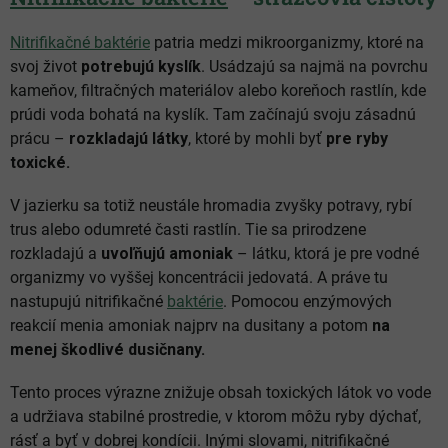
Nitrifikačné baktérie
patria medzi mikroorganizmy, ktoré na
svoj život
potrebujú kyslík
. Usádzajú sa najmä na povrchu
kameňov, filtračných materiálov alebo koreňoch rastlín, kde
prúdi voda bohatá na kyslík. Tam začínajú svoju zásadnú
prácu –
rozkladajú látky
, ktoré by mohli byť
pre ryby
toxické.
V jazierku sa totiž neustále hromadia zvyšky potravy, rybí
trus alebo odumreté časti rastlín. Tie sa prirodzene
rozkladajú a
uvoľňujú amoniak
– látku, ktorá je pre vodné
organizmy vo vyššej koncentrácii jedovatá. A práve tu
nastupujú nitrifikačné
baktérie
. Pomocou enzýmových
reakcií menia amoniak najprv na dusitany a potom
na
menej škodlivé dusičnany.
Tento proces výrazne znižuje obsah toxických látok vo vode
a udržiava stabilné prostredie, v ktorom môžu ryby dýchať,
rásť a byť v dobrej kondícii. Inými slovami, nitrifikačné