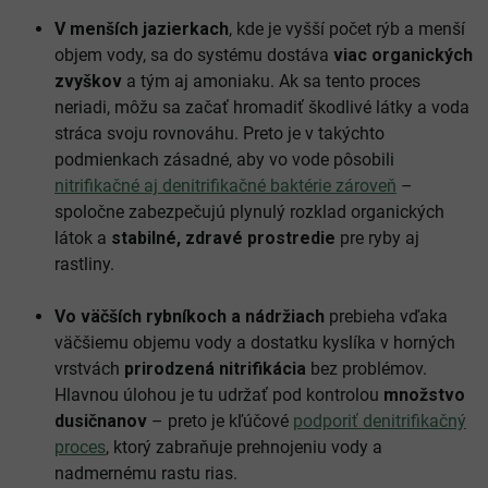
V menších jazierkach
, kde je vyšší počet rýb a menší
objem vody, sa do systému dostáva
viac organických
zvyškov
a tým aj amoniaku. Ak sa tento proces
neriadi, môžu sa začať hromadiť škodlivé látky a voda
stráca svoju rovnováhu. Preto je v takýchto
podmienkach zásadné, aby vo vode pôsobili
nitrifikačné aj denitrifikačné baktérie zároveň
–
spoločne zabezpečujú plynulý rozklad organických
látok a
stabilné, zdravé prostredie
pre ryby aj
rastliny.
Vo väčších rybníkoch a nádržiach
prebieha vďaka
väčšiemu objemu vody a dostatku kyslíka v horných
vrstvách
prirodzená nitrifikácia
bez problémov.
Hlavnou úlohou je tu udržať pod kontrolou
množstvo
dusičnanov
– preto je kľúčové
podporiť denitrifikačný
proces
, ktorý zabraňuje prehnojeniu vody a
nadmernému rastu rias.