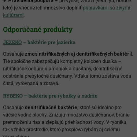
✔ Pravidelná podpora
– pri vyššej záťaži (veľa rýb, horúce
leto) je vhodné ich množstvo doplniť
prípravkami so živými
kultúrami
.
Odporúčané produkty
JEZEKO
– baktérie pre jazierka
Obsahuje
zmes nitrifikačných aj denitrifikačných baktérií.
Tie spoločne zabezpečujú kompletný kolobeh dusíka –
nitrifikačné odbúrajú amoniak a dusitany, denitrifikačné
odstránia prebytočné dusičnany. Vďaka tomu zostáva voda
čistá, vyrovnaná a zdravá.
RYBEKO
– baktérie pre rybníky a nádrže
Obsahuje
denitrifikačné baktérie
, ktoré sú ideálne pre
väčšie vodné plochy. Znižujú množstvo dusičnanov, bránia
premnoženiu rias a zlepšujú priehľadnosť vody. V rybníku
tak vzniká prostredie, ktoré prospieva rybám aj celému
ekosystému.