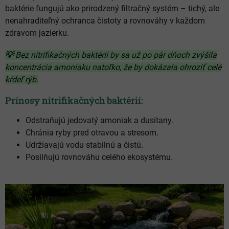
baktérie fungujú ako prirodzený filtračný systém – tichý, ale
nenahraditeľný ochranca čistoty a rovnováhy v každom
zdravom jazierku.
💡
Bez nitrifikačných baktérií by sa už po pár dňoch zvýšila
koncentrácia amoniaku natoľko, že by dokázala ohroziť celé
kŕdeľ rýb.
Prínosy nitrifikačných baktérií:
Odstraňujú jedovatý amoniak a dusitany.
Chránia ryby pred otravou a stresom.
Udržiavajú vodu stabilnú a čistú.
Posilňujú rovnováhu celého ekosystému.