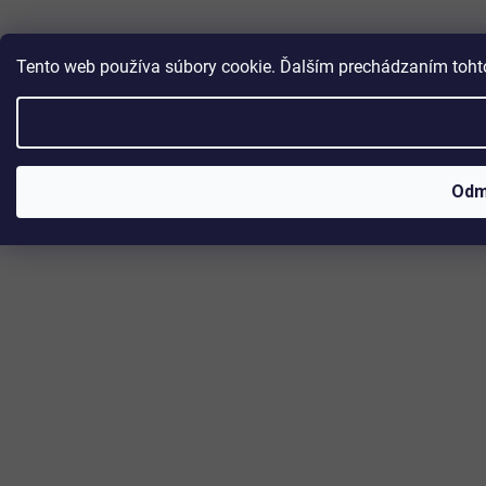
Tento web používa súbory cookie. Ďalším prechádzaním tohto
Odm