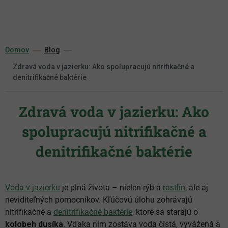
Prejsť
na
obsah
Domov
Blog
Zdravá voda v jazierku: Ako spolupracujú nitrifikačné a
denitrifikačné baktérie
Zdravá voda v jazierku: Ako
spolupracujú nitrifikačné a
denitrifikačné baktérie
Voda v jazierku
je plná života – nielen rýb a
rastlín
, ale aj
neviditeľných pomocníkov. Kľúčovú úlohu zohrávajú
nitrifikačné a
denitrifikačné baktérie
, ktoré sa starajú o
kolobeh dusíka
. Vďaka nim zostáva voda čistá, vyvážená a